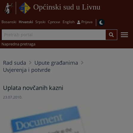
Općinski sud u Livnu
Bosanski
Hrvatski
Srpski
Српски
English
Prijava
Napredna pretraga
Rad suda
Upute građanima
Uvjerenja i potvrde
Uplata novčanih kazni
23.07.2010.