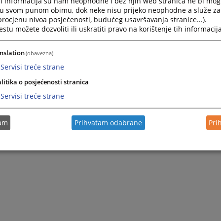
h informacija su nam neophodne i bez njih web stranica ne bi mog
i u svom punom obimu, dok neke nisu prijeko neophodne a služe z
 procjenu nivoa posjećenosti, budućeg usavršavanja stranice...).
tu možete dozvoliti ili uskratiti pravo na korištenje tih informacija
nslation
(obavezna)
Servisi treće strane
litika o posjećenosti stranica
Servisi treće strane
tam
Prihvatam odabrane
Pri