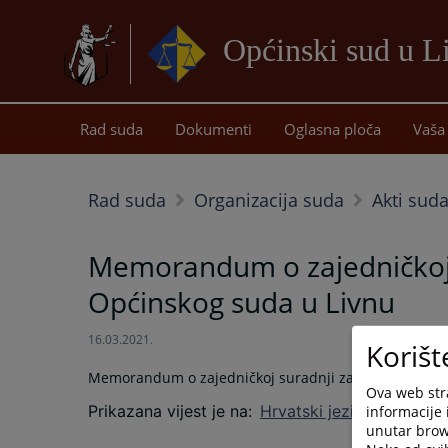
Općinski sud u L
Rad suda
Dokumenti
Oglasna ploča
Vaša 
Rad suda
Organizacija suda
Akti sud
Memorandum o zajedničkoj s
Općinskog suda u Livnu
16.03.2021.
Korišt
Memorandum o zajedničkoj suradnji zaključen između
Ova web stra
Prikazana vijest je na
:
Hrvatski jezik
informacije 
unutar brows