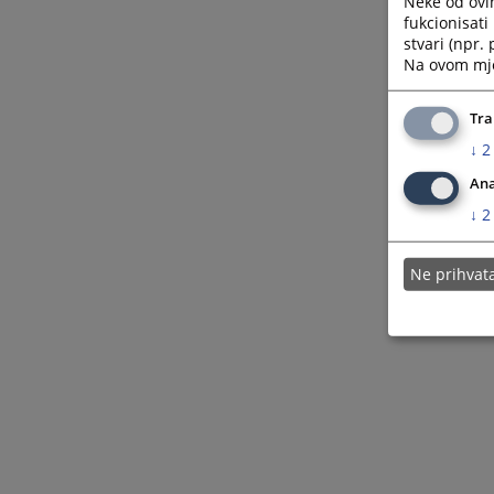
Neke od ovi
fukcionisat
stvari (npr.
Na ovom mjes
Tra
↓
2
Ana
↓
2
Ne prihva