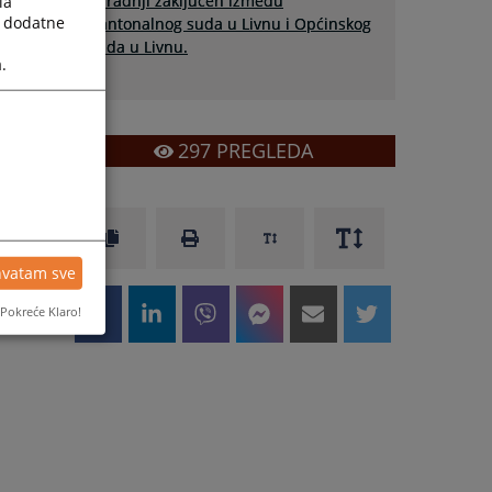
suradnji zaključen između
la
a dodatne
Kantonalnog suda u Livnu i Općinskog
suda u Livnu.
.
297
PREGLEDA
hvatam sve
Pokreće Klaro!