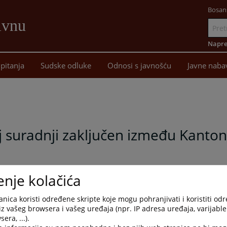
Bosan
ivnu
Idi
na
Napre
sadržaj
pitanja
Sudske odluke
Odnosi s javnošću
Javne naba
a
uradnji zaključen između Kantona
enje kolačića
 Kantonalnog suda u Livnu i Općinskog suda u Livnu.
nica koristi određene skripte koje mogu pohranjivati i koristiti od
iz vašeg browsera i vašeg uređaja (npr. IP adresa uređaja, varijable 
era, ...).