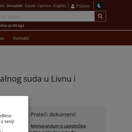
ski
Hrvatski
Srpski
Српски
English
Prijava
dna pretraga
ve
Kontakt
lnog suda u Livnu i
Prateći dokumenti
ređene
o sesiji
Memorandum o zajedničkoj