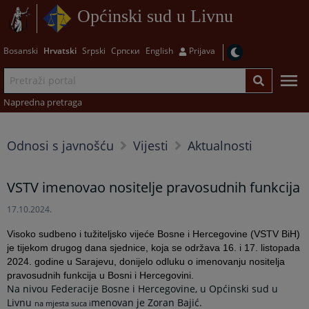
Općinski sud u Livnu
Bosanski
Hrvatski
Srpski
Српски
English
Prijava
Napredna pretraga
Odnosi s javnošću
Vijesti
Aktualnosti
VSTV imenovao nositelje pravosudnih funkcija
17.10.2024.
Visoko sudbeno i tužiteljsko vijeće Bosne i Hercegovine (VSTV BiH)
je tijekom drugog dana sjednice, koja se održava 16. i 17. listopada
2024. godine u Sarajevu, donijelo odluku o imenovanju nositelja
pravosudnih funkcija u Bosni i Hercegovini.
Na nivou Federacije Bosne i Hercegovine, u Općinski sud u
Livnu
menovan je Zoran Bajić.
na mjesta suca i