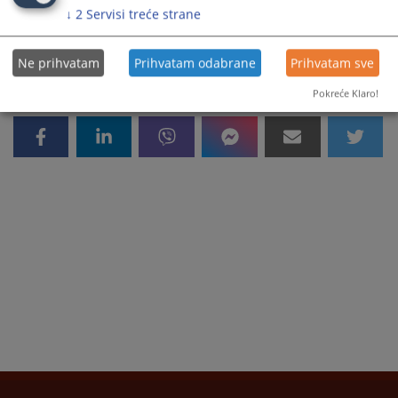
500
PREGLEDA
↓
2
Servisi treće strane
Ne prihvatam
Prihvatam odabrane
Prihvatam sve
Pokreće Klaro!