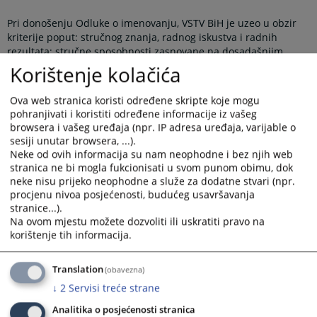
Pri donošenju Odluke o imenovanju, VSTV BiH je uzeo u obzir
kriterije poput: stručnog znanja, radnog iskustva i radnih
rezultata; stručne sposobnosti zasnovane na dosadašnjim
rezultatima u karijeri; sposobnosti da nepristrano, savjesno,
Korištenje kolačića
marljivo, odlučno i odgovorno obnaša dužnosti u okviru
funkcije za koju se prijavljuje; odnosa sa radnim kolegama,
Ova web stranica koristi određene skripte koje mogu
ponašanja van posla i profesionalne nepristranosti te iskustva
pohranjivati i koristiti određene informacije iz vašeg
na rukovodećim poslovima.
browsera i vašeg uređaja (npr. IP adresa uređaja, varijable o
sesiji unutar browsera, ...).
Pri imenovanju, VSTV BiH primjenjuje odgovarajuće ustavne
Neke od ovih informacija su nam neophodne i bez njih web
odredbe kojima se uređuju jednaka prava i zastupljenost
stranica ne bi mogla fukcionisati u svom punom obimu, dok
konstitutivnih naroda i ostalih, te poštuje ravnomjernu
neke nisu prijeko neophodne a služe za dodatne stvari (npr.
zastupljenost spolova.
procjenu nivoa posjećenosti, budućeg usavršavanja
stranice...).
Prikazana vijest je na
:
Hrvatski jezik
Na ovom mjestu možete dozvoliti ili uskratiti pravo na
korištenje tih informacija.
Linkovi
Translation
(obavezna)
VSTV imenovao nositelje pravosudnih funkcija
↓
2
Servisi treće strane
Analitika o posjećenosti stranica