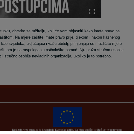
tupku, obratite se tužitelju, koji će vam objasniti kako imate pravo na
zaštitom. Na mjere zaštite imate pravo prije, tijekom i nakon kaznenog
o svjedoka, uključujući i vašu obitelj, primjenjuju se i različite mjere
štitom je na raspolaganju psihološka pomoć. Nju pruža stručno osoblje
 i stručno osoblje nevladinih organizacija, ukoliko je to potrebno.
Redizajn web stranice je finansirala Evropska unija. Za njen sadržaj isključivo je odgovorno
Visoko sudsko i tužilačko vijeće BiH i ona ne odražava nužno stavove Evropske unije.