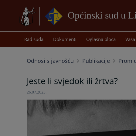
Općinski sud u L
Rad suda
Dokumenti
Oglasna ploča
Vaša 
Odnosi s javnošću
Publikacije
Promid
Jeste li svjedok ili žrtva?
26.07.2023.