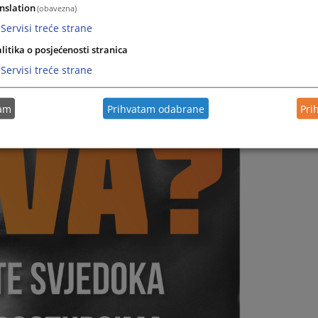
nslation
(obavezna)
Servisi treće strane
litika o posjećenosti stranica
Servisi treće strane
tam
Prihvatam odabrane
Pri