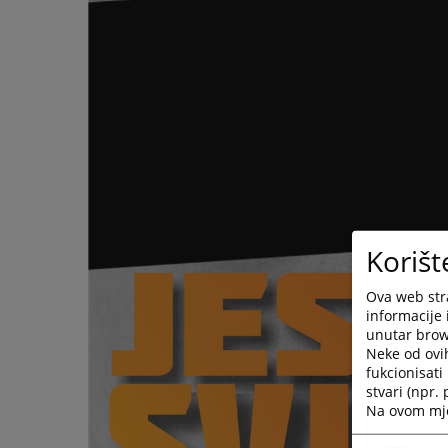
Korišt
Ova web stra
informacije 
unutar brows
Neke od ovi
fukcionisat
stvari (npr.
Na ovom mjes