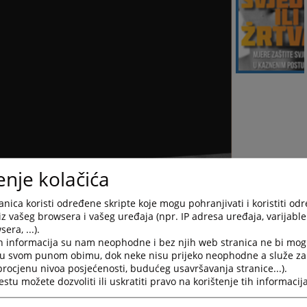
enje kolačića
nica koristi određene skripte koje mogu pohranjivati i koristiti od
iz vašeg browsera i vašeg uređaja (npr. IP adresa uređaja, varijable 
era, ...).
h informacija su nam neophodne i bez njih web stranica ne bi mog
i u svom punom obimu, dok neke nisu prijeko neophodne a služe z
 procjenu nivoa posjećenosti, budućeg usavršavanja stranice...).
tu možete dozvoliti ili uskratiti pravo na korištenje tih informacija