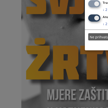
Tra
↓
2
Ana
↓
2
Ne prihva