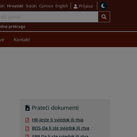
ski
Hrvatski
Srpski
Српски
English
Prijava
dna pretraga
ve
Kontakt
Prateći dokumenti
HR-Jeste li svjedok ili rtva
BOS-Da li ste svjedok ili rtva
SRP-Da li ste svjedok ili rtva