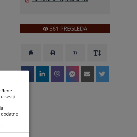
361
PREGLEDA
ređene
o sesiji
la
a dodatne
.