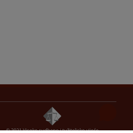
© 2021
Visoko sudbeno i tužiteljsko vijeće