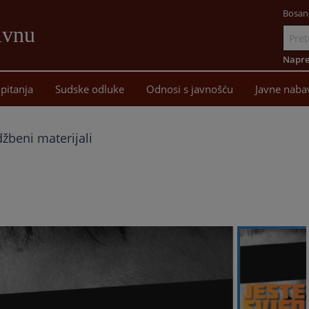
Bosan
ivnu
Idi
na
Napre
sadržaj
pitanja
Sudske odluke
Odnosi s javnošću
Javne naba
žbeni materijali