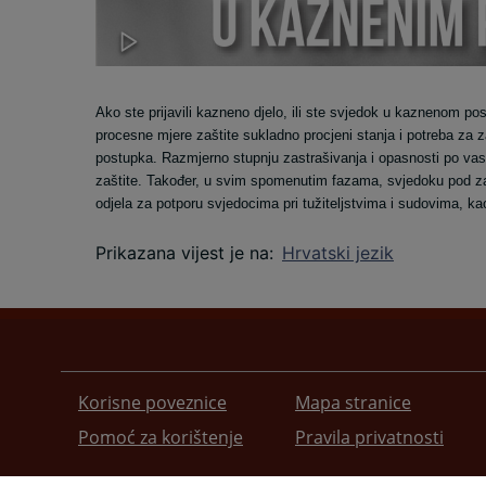
Ako ste prijavili kazneno djelo, ili ste svjedok u kaznenom pos
procesne mjere zaštite sukladno procjeni stanja i potreba za 
postupka. Razmjerno stupnju zastrašivanja i opasnosti po vas ka
zaštite. Također, u svim spomenutim fazama, svjedoku pod za
odjela za potporu svjedocima pri tužiteljstvima i sudovima, kao
Prikazana vijest je na
:
Hrvatski jezik
Korisne poveznice
Mapa stranice
Pomoć za korištenje
Pravila privatnosti