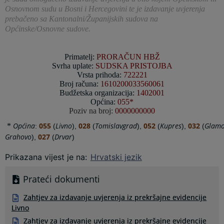
Osnovnom sudu u Bosni i Hercegovini te je izdavanje uvjerenja
prebačeno sa Kantonalni/Županijskih sudova na
Općinske/Osnovne sudove.
Primatelj:
PRORAČUN HBŽ
Svrha uplate:
SUDSKA PRISTOJBA
Vrsta prihoda:
722221
Broj računa:
1610200033560061
Budžetska organizacija:
1402001
Općina:
055*
Poziv na broj:
0000000000
Općina
055
Livno
028
Tomislavgrad
052
Kupres
032
Glam
*
:
(
),
(
),
(
),
(
Grahovo
027
Drvar
),
(
)
Prikazana vijest je na
:
Hrvatski jezik
Prateći dokumenti
Zahtjev za izdavanje uvjerenja iz prekršajne evidencije
Livno
Zahtjev za izdavanje uvjerenja iz prekršajne evidencije