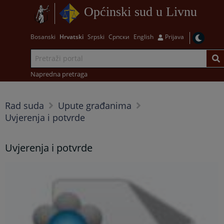
Općinski sud u Livnu
Bosanski
Hrvatski
Srpski
Српски
English
Prijava
Napredna pretraga
Rad suda
Upute građanima
Uvjerenja i potvrde
Uvjerenja i potvrde