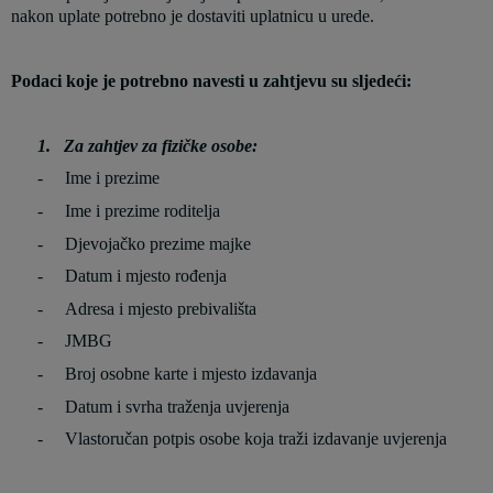
nakon uplate potrebno je dostaviti uplatnicu u urede.
Podaci koje je potrebno navesti u zahtjevu su sljedeći:
1.
Za zahtjev za fizičke osobe:
-
Ime i prezime
-
Ime i prezime roditelja
-
Djevojačko prezime majke
-
Datum i mjesto rođenja
-
Adresa i mjesto prebivališta
-
JMBG
-
Broj osobne karte i mjesto izdavanja
-
Datum i svrha traženja uvjerenja
-
Vlastoručan potpis osobe koja traži izdavanje uvjerenja