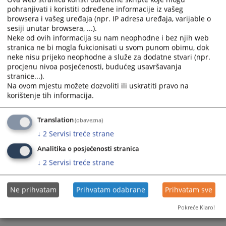
pohranjivati i koristiti određene informacije iz vašeg
browsera i vašeg uređaja (npr. IP adresa uređaja, varijable o
Prateći dokumenti
sesiji unutar browsera, ...).
Neke od ovih informacija su nam neophodne i bez njih web
Smjernice Kantonalnog suda u Livnu i Općinskog suda
stranica ne bi mogla fukcionisati u svom punom obimu, dok
u Livnu za postupanje u parničnom postupku
neke nisu prijeko neophodne a služe za dodatne stvari (npr.
procjenu nivoa posjećenosti, budućeg usavršavanja
stranice...).
Na ovom mjestu možete dozvoliti ili uskratiti pravo na
307
PREGLEDA
korištenje tih informacija.
Translation
(obavezna)
↓
2
Servisi treće strane
Analitika o posjećenosti stranica
↓
2
Servisi treće strane
Ne prihvatam
Prihvatam odabrane
Prihvatam sve
Pokreće Klaro!